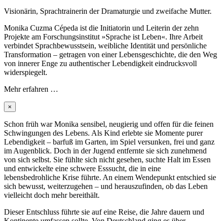
Visionärin, Sprachtrainerin der Dramaturgie und zweifache Mutter.
Monika Cuzma Cépeda ist die Initiatorin und Leiterin der zehn
Projekte am Forschungsinstitut »Sprache ist Leben«. Ihre Arbeit
verbindet Sprachbewusstsein, weibliche Identität und persönliche
Transformation – getragen von einer Lebensgeschichte, die den Weg
von innerer Enge zu authentischer Lebendigkeit eindrucksvoll
widerspiegelt.
Mehr erfahren …
×
Schon früh war Monika sensibel, neugierig und offen für die feinen
Schwingungen des Lebens. Als Kind erlebte sie Momente purer
Lebendigkeit – barfuß im Garten, im Spiel versunken, frei und ganz
im Augenblick. Doch in der Jugend entfernte sie sich zunehmend
von sich selbst. Sie fühlte sich nicht gesehen, suchte Halt im Essen
und entwickelte eine schwere Esssucht, die in eine
lebensbedrohliche Krise führte. An einem Wendepunkt entschied sie
sich bewusst, weiterzugehen – und herauszufinden, ob das Leben
vielleicht doch mehr bereithält.
Dieser Entschluss führte sie auf eine Reise, die Jahre dauern und
Kontinente umfassen sollte. Von Deutschland ging es über